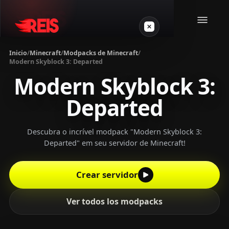
Inicio
/
Minecraft
/
Modpacks de Minecraft
/
Modern Skyblock 3: Departed
Minecraft
Modern Skyblock 3:
Departed
Otros juegos
VPS Gamer
Descubra o incrível modpack "Modern Skyblock 3:
Departed" em seu servidor de Minecraft!
Crear servidor
Login
Ver todos los modpacks
Crear servidor