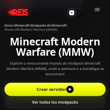
Inicio
/
Minecraft
/
Modpacks de Minecraft
/
Minecraft Modern Warfare (MMW)
Minecraft
Minecraft Modern
Warfare (MMW)
Otros juegos
VPS Gamer
Explore o emocionante mundo do modpack Minecraft
Modern Warfare (MMW), onde a aventura e a estratégia se
encontram!
Crear servidor
Login
Ver todos los modpacks
Crear servidor