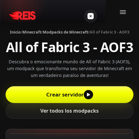
Inicio
/
Minecraft
/
Modpacks de Minecraft
/
All of Fabric 3 - AOF3
All of Fabric 3 - AOF3
Minecraft
Otros juegos
Descubra o emocionante mundo de All of Fabric 3 (AOF3),
um modpack que transforma seu servidor de Minecraft em
um verdadeiro paraíso de aventuras!
VPS Gamer
Crear servidor
Ver todos los modpacks
Login
Crear servidor