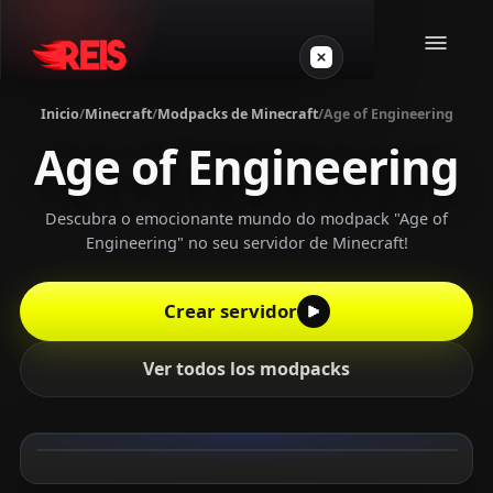
Inicio
/
Minecraft
/
Modpacks de Minecraft
/
Age of Engineering
Age of Engineering
Minecraft
Otros juegos
Descubra o emocionante mundo do modpack "Age of
Engineering" no seu servidor de Minecraft!
VPS Gamer
Crear servidor
Ver todos los modpacks
Login
Crear servidor