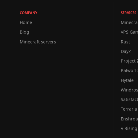
COMPANY
SERVICES
Home
Minecra
Blog
VPS Ga
Minecraft servers
Rust
DayZ
Project
Palworl
Hytale
Windro
Satisfac
Terraria
Enshro
V Rising