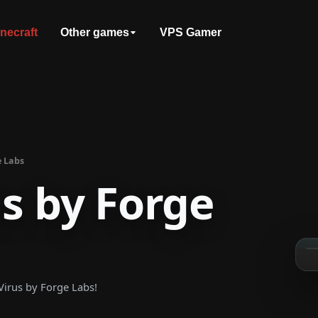
necraft
Other games
VPS Gamer
e Labs
s by Forge
rus by Forge Labs!