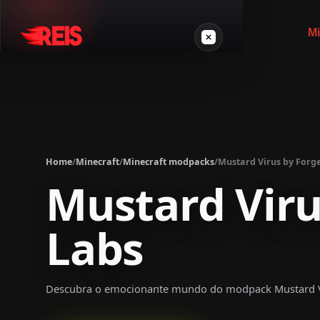
Mi
Minecraft
Other games
Home
/
Minecraft
/
Minecraft modpacks
/
Mustard Virus by Forg
VPS Gamer
Mustard Viru
Labs
Login
Descubra o emocionante mundo do modpack Mustard Vi
Create server