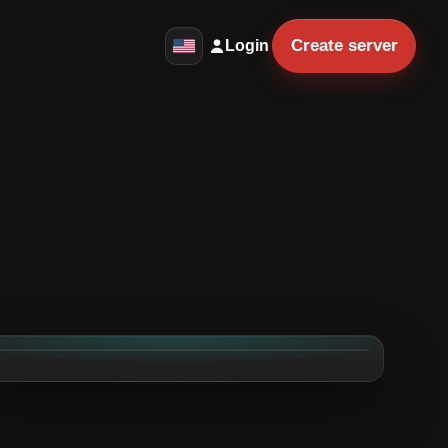
Create server
Login