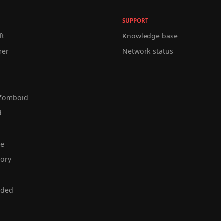
SUPPORT
ft
Knowledge base
mer
Network status
 Zomboid
d
se
tory
uded