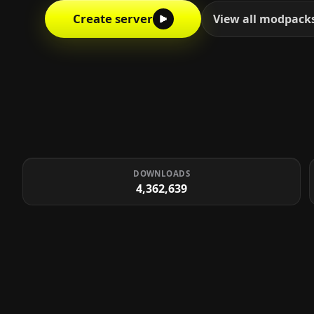
Create server
View all modpack
DOWNLOADS
4,362,639