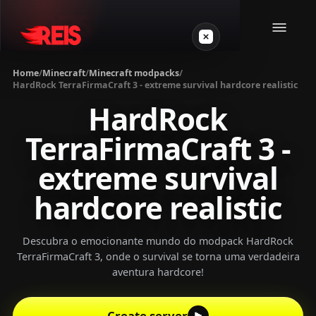
Home
/
Minecraft
/
Minecraft modpacks
/
HardRock TerraFirmaCraft 3 - extreme survival hardcore realistic
Minecraft
HardRock
TerraFirmaCraft 3 -
Other games
extreme survival
VPS Gamer
hardcore realistic
Descubra o emocionante mundo do modpack HardRock
TerraFirmaCraft 3, onde o survival se torna uma verdadeira
aventura hardcore!
Login
Create server
Create server