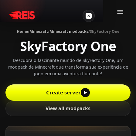
Home
/
Minecraft
/
Minecraft modpacks
/
SkyFactory One
SkyFactory One
Minecraft
Other games
Descubra o fascinante mundo de SkyFactory One, um
modpack de Minecraft que transforma sua experiência de
jogo em uma aventura flutuante!
VPS Gamer
Create server
View all modpacks
Login
Create server