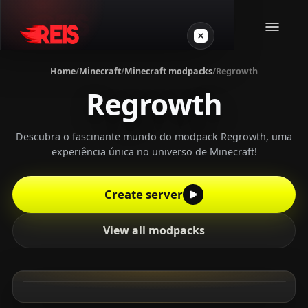
Home
/
Minecraft
/
Minecraft modpacks
/
Regrowth
Regrowth
Minecraft
Other games
Descubra o fascinante mundo do modpack Regrowth, uma
experiência única no universo de Minecraft!
VPS Gamer
Create server
View all modpacks
Login
Create server