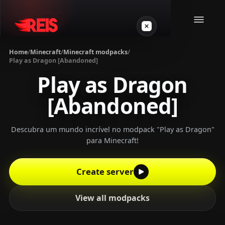
Home
/
Minecraft
/
Minecraft modpacks
/
Play as Dragon [Abandoned]
Minecraft
Play as Dragon
[Abandoned]
Other games
VPS Gamer
Descubra um mundo incrível no modpack "Play as Dragon"
para Minecraft!
Create server
Login
View all modpacks
Create server