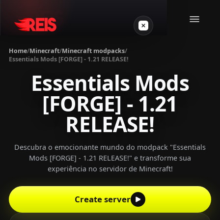
Home
/
Minecraft
/
Minecraft modpacks
/
Essentials Mods [FORGE] - 1.21 RELEASE!
Minecraft
Essentials Mods
[FORGE] - 1.21
Other games
RELEASE!
VPS Gamer
Descubra o emocionante mundo do modpack "Essentials
Mods [FORGE] - 1.21 RELEASE!" e transforme sua
experiência no servidor de Minecraft!
Login
Create server
Create server