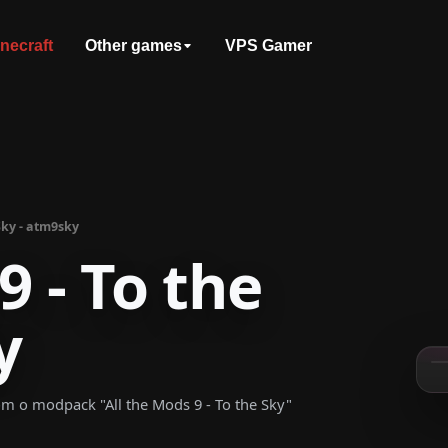
necraft
Other games
VPS Gamer
 Sky - atm9sky
9 - To the
y
m o modpack "All the Mods 9 - To the Sky"