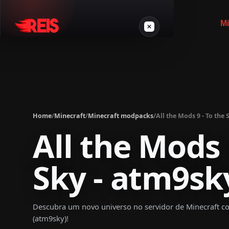
Mi
Minecraft
Other games
Home
/
Minecraft
/
Minecraft modpacks
/
All the Mods 9 - To the
VPS Gamer
All the Mods 
Sky - atm9sk
Login
Descubra um novo universo no servidor de Minecraft co
(atm9sky)!
Create server