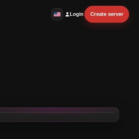
Create server
Login