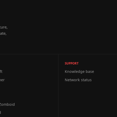
ture,
ate,
SUPPORT
ft
Knowledge base
mer
Network status
 Zomboid
d