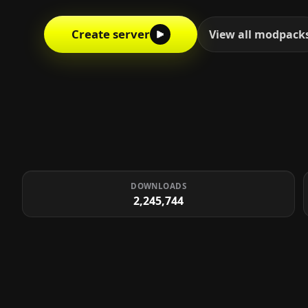
Create server
View all modpack
DOWNLOADS
2,245,744