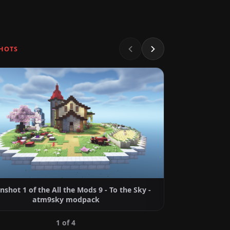
HOTS
nshot 1 of the All the Mods 9 - To the Sky -
Screenshot 2 
atm9sky modpack
1 of 4